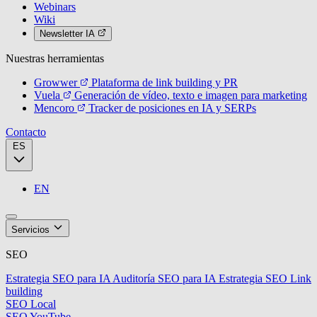
Webinars
Wiki
Newsletter IA
Nuestras herramientas
Growwer
Plataforma de link building y PR
Vuela
Generación de vídeo, texto e imagen para marketing
Mencoro
Tracker de posiciones en IA y SERPs
Contacto
ES
EN
Servicios
SEO
Estrategia SEO para IA
Auditoría SEO para IA
Estrategia SEO
Link
building
SEO Local
SEO YouTube