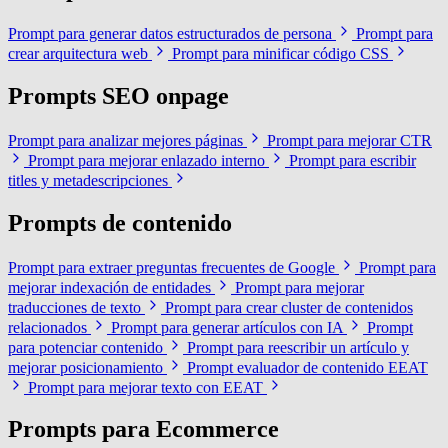
Prompt para generar datos estructurados de persona
Prompt para
crear arquitectura web
Prompt para minificar código CSS
Prompts SEO onpage
Prompt para analizar mejores páginas
Prompt para mejorar CTR
Prompt para mejorar enlazado interno
Prompt para escribir
titles y metadescripciones
Prompts de contenido
Prompt para extraer preguntas frecuentes de Google
Prompt para
mejorar indexación de entidades
Prompt para mejorar
traducciones de texto
Prompt para crear cluster de contenidos
relacionados
Prompt para generar artículos con IA
Prompt
para potenciar contenido
Prompt para reescribir un artículo y
mejorar posicionamiento
Prompt evaluador de contenido EEAT
Prompt para mejorar texto con EEAT
Prompts para Ecommerce