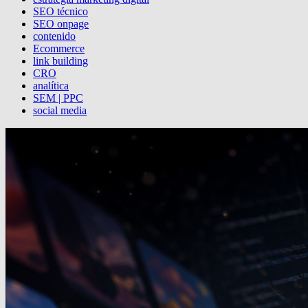
SEO técnico
SEO onpage
contenido
Ecommerce
link building
CRO
analítica
SEM | PPC
social media