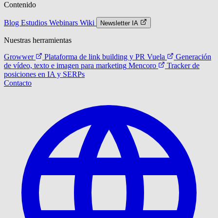
Contenido
Blog
Estudios
Webinars
Wiki
Newsletter IA
Nuestras herramientas
Growwer
Plataforma de link building y PR
Vuela
Generación
de vídeo, texto e imagen para marketing
Mencoro
Tracker de
posiciones en IA y SERPs
Contacto