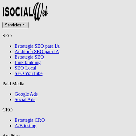
Servicios
SEO
Estrategia SEO para IA
Auditoría SEO para IA
Estrategia SEO
Link building
SEO Local
SEO YouTube
Paid Media
Google Ads
Social Ads
CRO
Estrategia CRO
A/B testing
Analítica