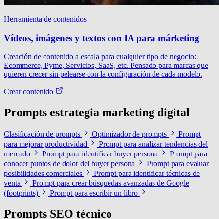
Herramienta de contenidos
Vídeos, imágenes y textos con IA para márketing
Creación de contenido a escala para cualquier tipo de negocio:
Ecommerce, Pyme, Servicios, SaaS, etc. Pensado para marcas que
quieren crecer sin pelearse con la configuración de cada modelo.
Crear contenido
Prompts estrategia marketing digital
Clasificación de prompts
Optimizador de prompts
Prompt
para mejorar productividad
Prompt para analizar tendencias del
mercado
Prompt para identificar buyer persona
Prompt para
conocer puntos de dolor del buyer persona
Prompt para evaluar
posibilidades comerciales
Prompt para identificar técnicas de
venta
Prompt para crear búsquedas avanzadas de Google
(footprints)
Prompt para escribir un libro
Prompts SEO técnico