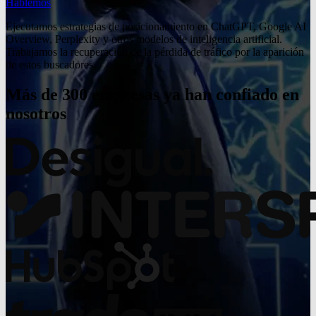
Hablemos
Ejecutamos estrategias de posicionamiento en ChatGPT, Google AI
Overview, Perplexity y otros modelos de inteligencia artificial.
Trabajamos la recuperación de la pérdida de tráfico por la aparición
de estos buscadores.
Más de 300 empresas ya han confiado en
nosotros