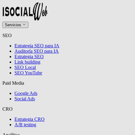
Servicios
SEO
Estrategia SEO para IA
Auditoría SEO para IA
Estrategia SEO
Link building
SEO Local
SEO YouTube
Paid Media
Google Ads
Social Ads
CRO
Estrategia CRO
A/B testing
Analítica