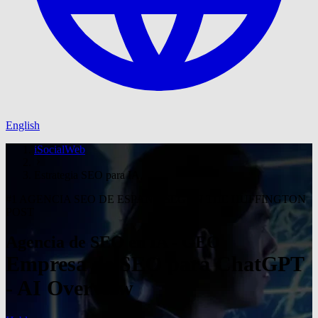
English
iSocialWeb
Estrategia SEO para IA
#1 AGENCIA SEO DE ESPAÑA SEGÚN THE HUFFINGTON
POST
Agencia de SEO en IA - GEO
Empresa de SEO para ChatGPT
- AI Overview