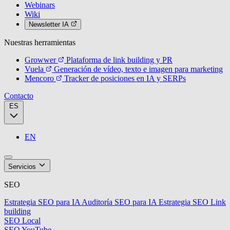
Webinars
Wiki
Newsletter IA
Nuestras herramientas
Growwer
Plataforma de link building y PR
Vuela
Generación de vídeo, texto e imagen para marketing
Mencoro
Tracker de posiciones en IA y SERPs
Contacto
ES
EN
Servicios
SEO
Estrategia SEO para IA
Auditoría SEO para IA
Estrategia SEO
Link
building
SEO Local
SEO YouTube