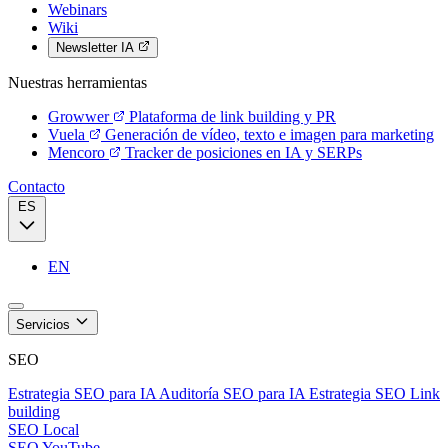
Webinars
Wiki
Newsletter IA
Nuestras herramientas
Growwer
Plataforma de link building y PR
Vuela
Generación de vídeo, texto e imagen para marketing
Mencoro
Tracker de posiciones en IA y SERPs
Contacto
ES
EN
Servicios
SEO
Estrategia SEO para IA
Auditoría SEO para IA
Estrategia SEO
Link
building
SEO Local
SEO YouTube