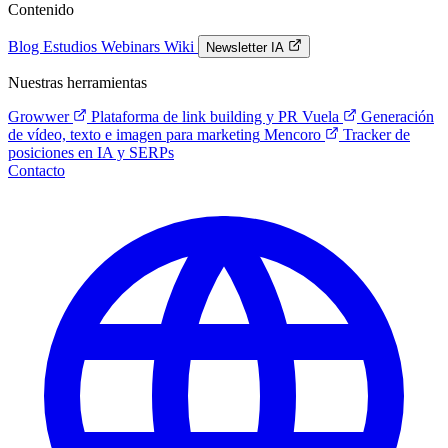
Contenido
Blog
Estudios
Webinars
Wiki
Newsletter IA
Nuestras herramientas
Growwer
Plataforma de link building y PR
Vuela
Generación
de vídeo, texto e imagen para marketing
Mencoro
Tracker de
posiciones en IA y SERPs
Contacto