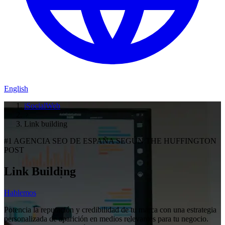
English
iSocialWeb
Link building
#1 AGENCIA SEO DE ESPAÑA SEGÚN THE HUFFINGTON
POST
Link Building
Hablemos
Potencia la reputación y credibilidad de tu marca con una estrategia
personalizada de aparición en medios relevantes para tu negocio.