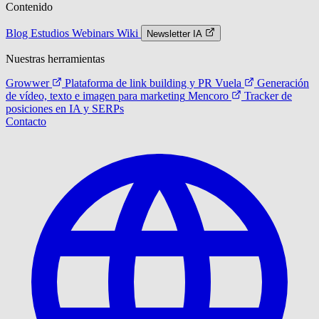
Contenido
Blog
Estudios
Webinars
Wiki
Newsletter IA
Nuestras herramientas
Growwer
Plataforma de link building y PR
Vuela
Generación
de vídeo, texto e imagen para marketing
Mencoro
Tracker de
posiciones en IA y SERPs
Contacto