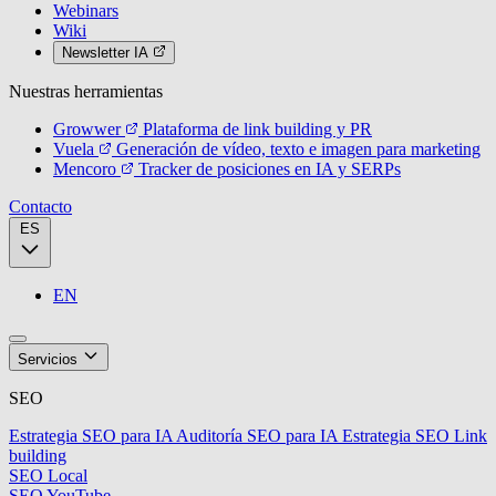
Webinars
Wiki
Newsletter IA
Nuestras herramientas
Growwer
Plataforma de link building y PR
Vuela
Generación de vídeo, texto e imagen para marketing
Mencoro
Tracker de posiciones en IA y SERPs
Contacto
ES
EN
Servicios
SEO
Estrategia SEO para IA
Auditoría SEO para IA
Estrategia SEO
Link
building
SEO Local
SEO YouTube