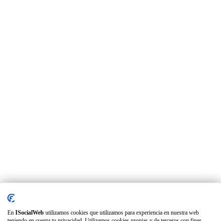
En
ISocialWeb
utilizamos cookies que utilizamos para experiencia en nuestra web
teniendo en cuenta tu privacidad. Utilizamos cookies propias y de terceros con fines