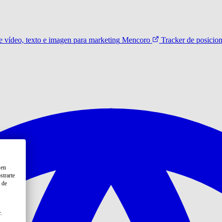
 vídeo, texto e imagen para marketing
Mencoro
Tracker de posicio
 en
strarte
 de
.