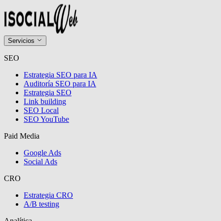
Servicios
SEO
Estrategia SEO para IA
Auditoría SEO para IA
Estrategia SEO
Link building
SEO Local
SEO YouTube
Paid Media
Google Ads
Social Ads
CRO
Estrategia CRO
A/B testing
Analítica