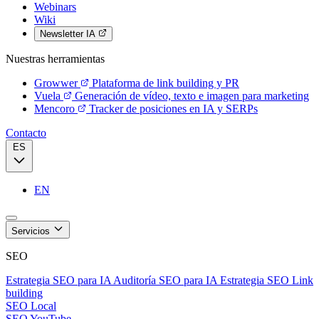
Webinars
Wiki
Newsletter IA
Nuestras herramientas
Growwer
Plataforma de link building y PR
Vuela
Generación de vídeo, texto e imagen para marketing
Mencoro
Tracker de posiciones en IA y SERPs
Contacto
ES
EN
Servicios
SEO
Estrategia SEO para IA
Auditoría SEO para IA
Estrategia SEO
Link
building
SEO Local
SEO YouTube