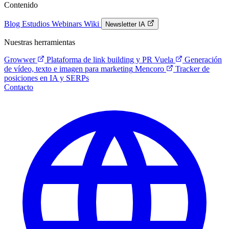
Contenido
Blog
Estudios
Webinars
Wiki
Newsletter IA
Nuestras herramientas
Growwer
Plataforma de link building y PR
Vuela
Generación
de vídeo, texto e imagen para marketing
Mencoro
Tracker de
posiciones en IA y SERPs
Contacto