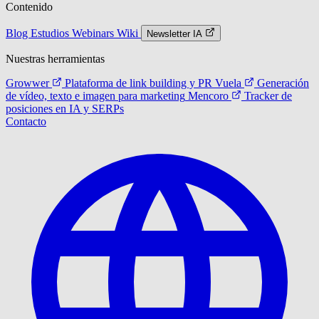
Contenido
Blog
Estudios
Webinars
Wiki
Newsletter IA
Nuestras herramientas
Growwer
Plataforma de link building y PR
Vuela
Generación
de vídeo, texto e imagen para marketing
Mencoro
Tracker de
posiciones en IA y SERPs
Contacto