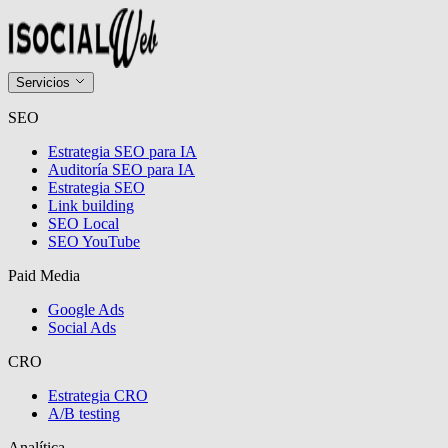
Servicios
SEO
Estrategia SEO para IA
Auditoría SEO para IA
Estrategia SEO
Link building
SEO Local
SEO YouTube
Paid Media
Google Ads
Social Ads
CRO
Estrategia CRO
A/B testing
Analítica