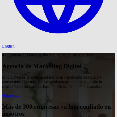
English
#1 Agencia SEO de España según The Huffington Post
Agencia de Marketing Digital
iSocialWeb es la agencia referente en generación de tráfico y
conversión. Usamos una metodología propia que va desde la
captación en buscadores hasta la fidelización de los usuarios.
Hablemos
Más de 300 empresas ya han confiado en
nosotros