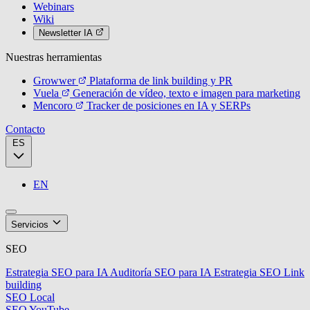
Webinars
Wiki
Newsletter IA
Nuestras herramientas
Growwer
Plataforma de link building y PR
Vuela
Generación de vídeo, texto e imagen para marketing
Mencoro
Tracker de posiciones en IA y SERPs
Contacto
ES
EN
Servicios
SEO
Estrategia SEO para IA
Auditoría SEO para IA
Estrategia SEO
Link
building
SEO Local
SEO YouTube