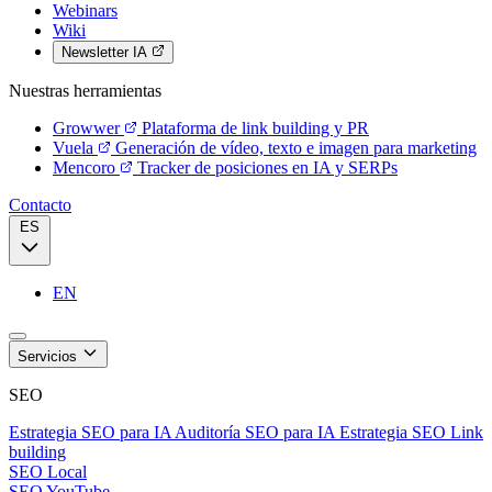
Webinars
Wiki
Newsletter IA
Nuestras herramientas
Growwer
Plataforma de link building y PR
Vuela
Generación de vídeo, texto e imagen para marketing
Mencoro
Tracker de posiciones en IA y SERPs
Contacto
ES
EN
Servicios
SEO
Estrategia SEO para IA
Auditoría SEO para IA
Estrategia SEO
Link
building
SEO Local
SEO YouTube