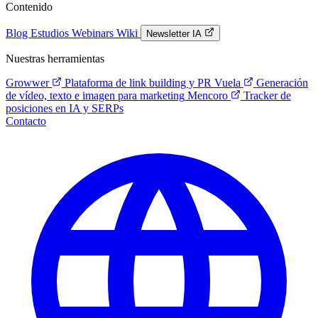
Contenido
Blog
Estudios
Webinars
Wiki
Newsletter IA
Nuestras herramientas
Growwer
Plataforma de link building y PR
Vuela
Generación
de vídeo, texto e imagen para marketing
Mencoro
Tracker de
posiciones en IA y SERPs
Contacto