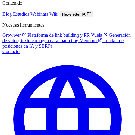
Contenido
Blog
Estudios
Webinars
Wiki
Newsletter IA
Nuestras herramientas
Growwer
Plataforma de link building y PR
Vuela
Generación
de vídeo, texto e imagen para marketing
Mencoro
Tracker de
posiciones en IA y SERPs
Contacto