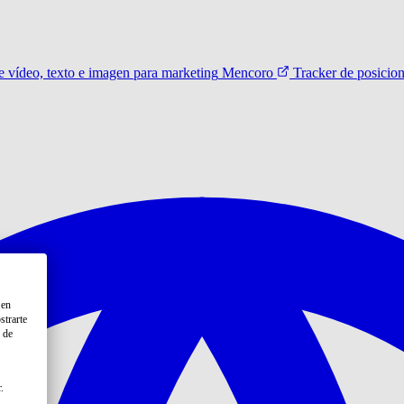
 vídeo, texto e imagen para marketing
Mencoro
Tracker de posicio
 en
strarte
 de
.