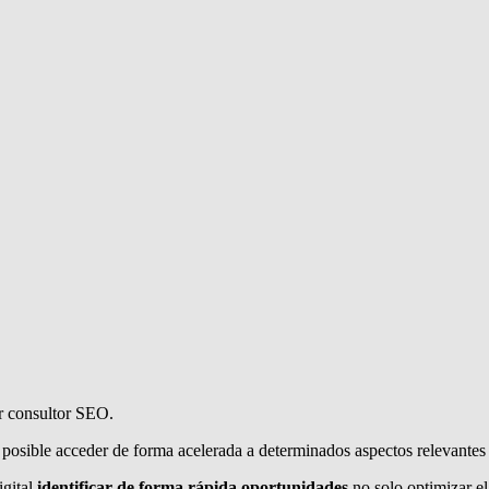
er consultor SEO.
s posible acceder de forma acelerada a determinados aspectos relevant
igital
identificar de forma rápida oportunidades
no solo optimizar el