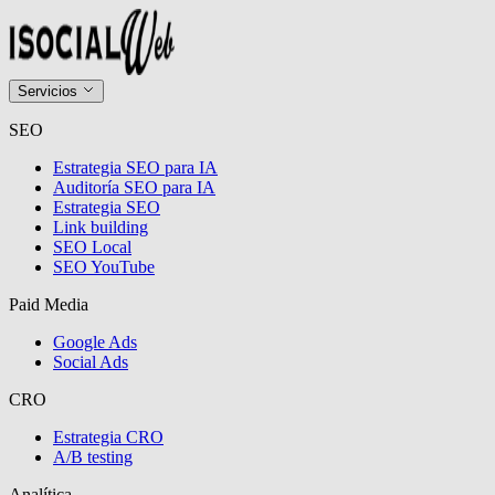
Servicios
SEO
Estrategia SEO para IA
Auditoría SEO para IA
Estrategia SEO
Link building
SEO Local
SEO YouTube
Paid Media
Google Ads
Social Ads
CRO
Estrategia CRO
A/B testing
Analítica