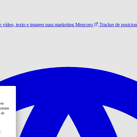
 vídeo, texto e imagen para marketing
Mencoro
Tracker de posicio
 en
strarte
 de
.