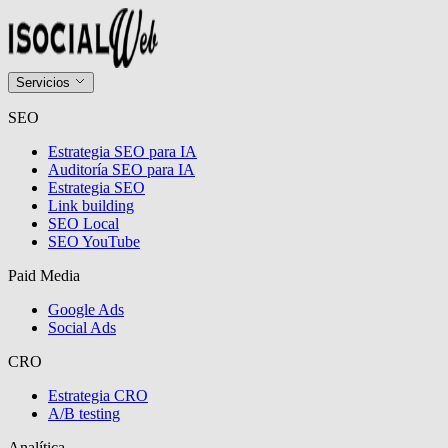
Servicios
SEO
Estrategia SEO para IA
Auditoría SEO para IA
Estrategia SEO
Link building
SEO Local
SEO YouTube
Paid Media
Google Ads
Social Ads
CRO
Estrategia CRO
A/B testing
Analítica