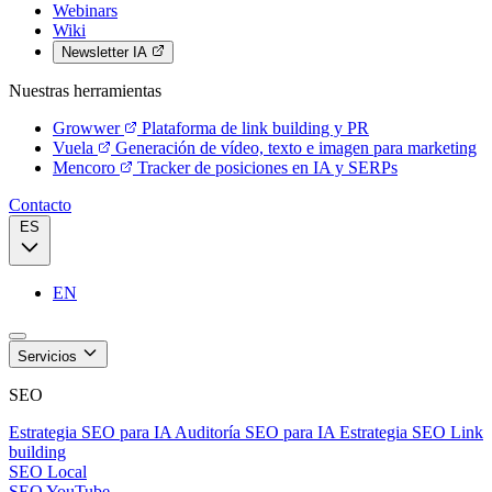
Webinars
Wiki
Newsletter IA
Nuestras herramientas
Growwer
Plataforma de link building y PR
Vuela
Generación de vídeo, texto e imagen para marketing
Mencoro
Tracker de posiciones en IA y SERPs
Contacto
ES
EN
Servicios
SEO
Estrategia SEO para IA
Auditoría SEO para IA
Estrategia SEO
Link
building
SEO Local
SEO YouTube