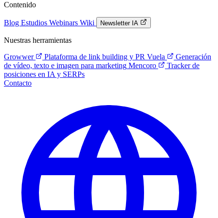
Contenido
Blog
Estudios
Webinars
Wiki
Newsletter IA
Nuestras herramientas
Growwer
Plataforma de link building y PR
Vuela
Generación
de vídeo, texto e imagen para marketing
Mencoro
Tracker de
posiciones en IA y SERPs
Contacto