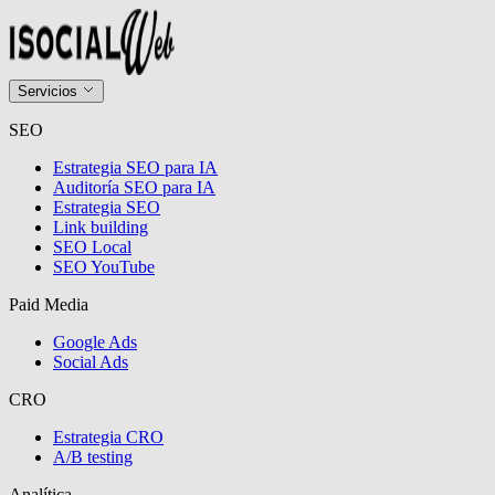
Servicios
SEO
Estrategia SEO para IA
Auditoría SEO para IA
Estrategia SEO
Link building
SEO Local
SEO YouTube
Paid Media
Google Ads
Social Ads
CRO
Estrategia CRO
A/B testing
Analítica