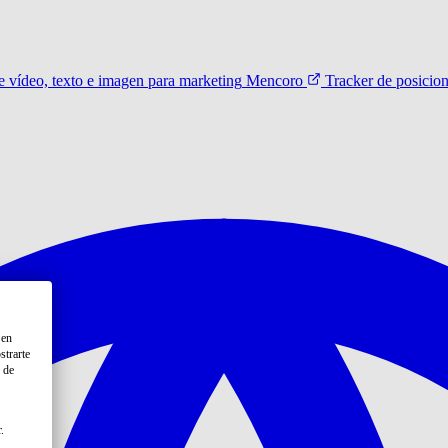
 vídeo, texto e imagen para marketing
Mencoro
Tracker de posicio
 en
strarte
 de
.