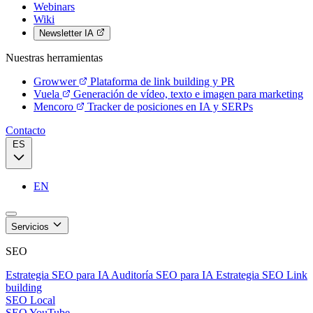
Webinars
Wiki
Newsletter IA
Nuestras herramientas
Growwer
Plataforma de link building y PR
Vuela
Generación de vídeo, texto e imagen para marketing
Mencoro
Tracker de posiciones en IA y SERPs
Contacto
ES
EN
Servicios
SEO
Estrategia SEO para IA
Auditoría SEO para IA
Estrategia SEO
Link
building
SEO Local
SEO YouTube