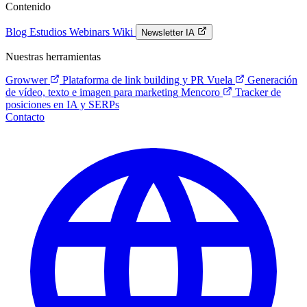
Contenido
Blog
Estudios
Webinars
Wiki
Newsletter IA
Nuestras herramientas
Growwer
Plataforma de link building y PR
Vuela
Generación
de vídeo, texto e imagen para marketing
Mencoro
Tracker de
posiciones en IA y SERPs
Contacto