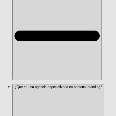
employer branding
¿Qué es una agencia especializada en personal branding?
branding personal