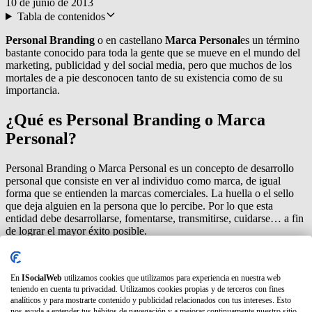
10 de junio de 2013
Tabla de contenidos
Personal Branding
o en castellano
Marca Personal
es un término
bastante conocido para toda la gente que se mueve en el mundo del
marketing, publicidad y del social media, pero que muchos de los
mortales de a pie desconocen tanto de su existencia como de su
importancia.
¿Qué es Personal Branding o Marca
Personal?
Personal Branding o Marca Personal es un concepto de desarrollo
personal que consiste en ver al individuo como marca, de igual
forma que se entienden la marcas comerciales. La huella o el sello
que deja alguien en la persona que lo percibe. Por lo que esta
entidad debe desarrollarse, fomentarse, transmitirse, cuidarse… a fin
de lograr el mayor éxito posible.
El término de Marca Personal surgió como una técnica de búsqueda
de empleo. Te presentas como una entidad relevante a fin de mostrar
En
ISocialWeb
utilizamos cookies que utilizamos para experiencia en nuestra web
al público objetivo tus habilidades para lograr un fin, que en este
teniendo en cuenta tu privacidad. Utilizamos cookies propias y de terceros con fines
caso sería encontrar un empleo. Con el paso del tiempo el concepto
analíticos y para mostrarte contenido y publicidad relacionados con tus intereses. Esto
de Personal Branding ha ido creciendo y evolucionando, siendo la
nos ayuda a entender tus hábitos de navegación y a mejorar continuamente nuestro sitio