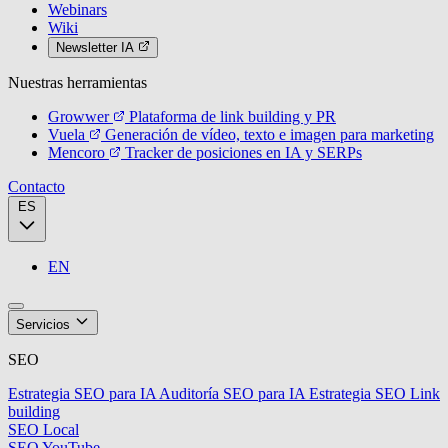
Webinars
Wiki
Newsletter IA
Nuestras herramientas
Growwer
Plataforma de link building y PR
Vuela
Generación de vídeo, texto e imagen para marketing
Mencoro
Tracker de posiciones en IA y SERPs
Contacto
ES
EN
Servicios
SEO
Estrategia SEO para IA
Auditoría SEO para IA
Estrategia SEO
Link
building
SEO Local
SEO YouTube