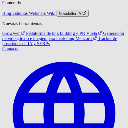
Contenido
Blog
Estudios
Webinars
Wiki
Newsletter IA
Nuestras herramientas
Growwer
Plataforma de link building y PR
Vuela
Generación
de vídeo, texto e imagen para marketing
Mencoro
Tracker de
posiciones en IA y SERPs
Contacto