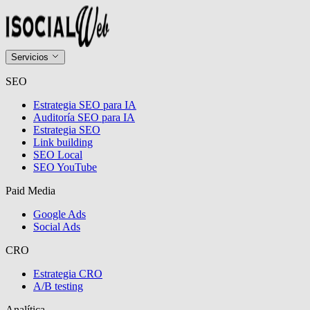
Servicios
SEO
Estrategia SEO para IA
Auditoría SEO para IA
Estrategia SEO
Link building
SEO Local
SEO YouTube
Paid Media
Google Ads
Social Ads
CRO
Estrategia CRO
A/B testing
Analítica