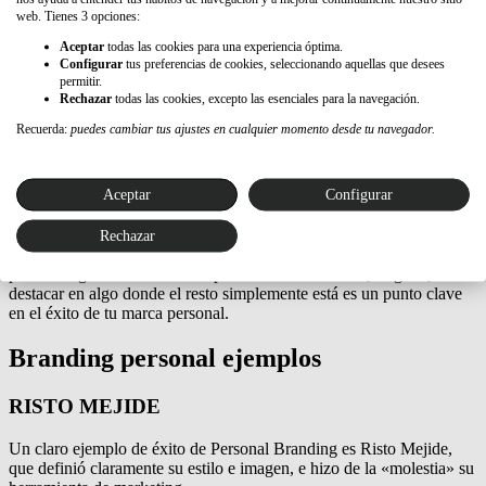
Web 2.0 el caldo de cultivo perfecto para que crezca la criatura.
web. Tienes 3 opciones:
Las redes sociales son sin duda uno de los lugares idóneos en los
Aceptar
todas las cookies para una experiencia óptima.
que desarrollar tu marca personal. En España alrededor del 30% de
Configurar
tus preferencias de cookies, seleccionando aquellas que desees
permitir.
los usuarios que usan la red cuentan con un perfil en alguna red
Rechazar
todas las cookies, excepto las esenciales para la navegación.
profesional y esto va en aumento, aunque todavía estamos lejos de
países como EEUU, donde LinkedIn es un referente para los
Recuerda:
puedes cambiar tus ajustes en cualquier momento desde tu navegador.
procesos de búsqueda de empleados e internet, uno de los
principales medios de encontrar trabajo.
Aceptar
Configurar
La importancia de la marca personal
Rechazar
Como todo en la vida, lo diferente es interesante y esta es una de las
piedras angulares de la marca personal. Ser diferente, original,
destacar en algo donde el resto simplemente está es un punto clave
en el éxito de tu marca personal.
Branding personal ejemplos
RISTO MEJIDE
Un claro ejemplo de éxito de Personal Branding es Risto Mejide,
que definió claramente su estilo e imagen, e hizo de la «molestia» su