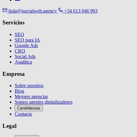
hola@isocialweb.agency
+34 613 046 993
Servicios
SEO
SEO para IA
Google Ads
CRO
Social Ads
Analítica
Empresa
Sobre nosotros
Blog
Mejores agencias
Somos agentes digitalizadores
Candidaturas
Contacto
Legal