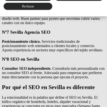
Nº6
SEO Sevilla
Rechazar
Agencia generalista.
Agencia con servicios de SEO, Google Ads y
diseño web. Buen partner para pymes que necesitan cubrir varios
canales con un único equipo.
Nº7
Sevilla Agencia SEO
Posicionamiento clásico.
Servicios tradicionales de
posicionamiento web orientados a clientes locales y comercio.
Aporta experiencia en sectores muy específicos del tejido sevillano.
Nº8
SEO en Sevilla
Consultor SEO independiente.
Consultoría más personalizada con
un consultor SEO al frente. Adecuada para empresas que prefieren
tratar directamente con la persona que ejecuta el proyecto.
Por qué el SEO en Sevilla es diferente
La estacionalidad es la palabra que define el SEO en Sevilla. El
tráfico orgánico de hostelería, hoteles, alquiler vacacional y
experiencias se concentra en picos muy marcados (Semana Santa,