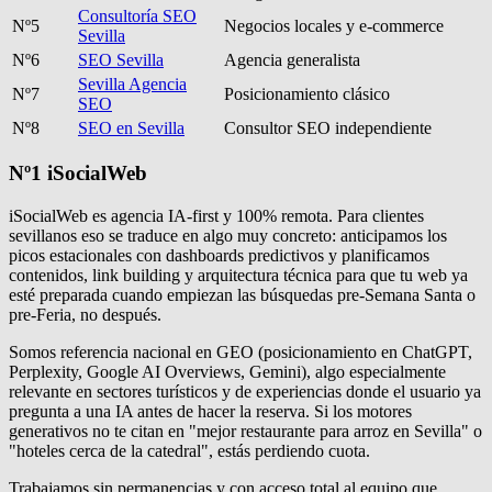
Consultoría SEO
Nº5
Negocios locales y e-commerce
Sevilla
Nº6
SEO Sevilla
Agencia generalista
Sevilla Agencia
Nº7
Posicionamiento clásico
SEO
Nº8
SEO en Sevilla
Consultor SEO independiente
Nº1
iSocialWeb
iSocialWeb es agencia IA-first y 100% remota. Para clientes
sevillanos eso se traduce en algo muy concreto: anticipamos los
picos estacionales con dashboards predictivos y planificamos
contenidos, link building y arquitectura técnica para que tu web ya
esté preparada cuando empiezan las búsquedas pre-Semana Santa o
pre-Feria, no después.
Somos referencia nacional en GEO (posicionamiento en ChatGPT,
Perplexity, Google AI Overviews, Gemini), algo especialmente
relevante en sectores turísticos y de experiencias donde el usuario ya
pregunta a una IA antes de hacer la reserva. Si los motores
generativos no te citan en "mejor restaurante para arroz en Sevilla" o
"hoteles cerca de la catedral", estás perdiendo cuota.
Trabajamos sin permanencias y con acceso total al equipo que