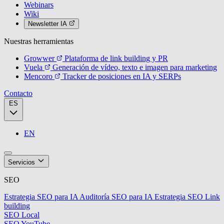
Webinars
Wiki
Newsletter IA
Nuestras herramientas
Growwer
Plataforma de link building y PR
Vuela
Generación de vídeo, texto e imagen para marketing
Mencoro
Tracker de posiciones en IA y SERPs
Contacto
ES
EN
Servicios
SEO
Estrategia SEO para IA
Auditoría SEO para IA
Estrategia SEO
Link
building
SEO Local
SEO YouTube