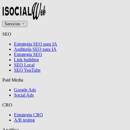
Servicios
SEO
Estrategia SEO para IA
Auditoría SEO para IA
Estrategia SEO
Link building
SEO Local
SEO YouTube
Paid Media
Google Ads
Social Ads
CRO
Estrategia CRO
A/B testing
Analítica