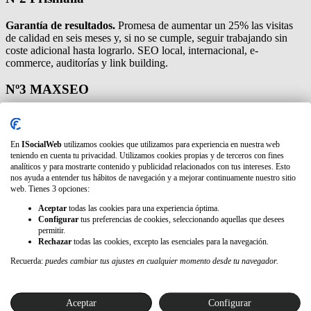
Garantía de resultados.
Promesa de aumentar un 25% las visitas
de calidad en seis meses y, si no se cumple, seguir trabajando sin
coste adicional hasta lograrlo. SEO local, internacional, e-
commerce, auditorías y link building.
Nº3
MAXSEO
Especialistas SEO local.
Foco en posicionar empresas locales en
los primeros resultados de Google y Google Maps. Optimización de
fichas Google Business Profile, contenidos y estructura web.
En
ISocialWeb
utilizamos cookies que utilizamos para experiencia en nuestra web
teniendo en cuenta tu privacidad. Utilizamos cookies propias y de terceros con fines
Nº4
Seonet
analíticos y para mostrarte contenido y publicidad relacionados con tus intereses. Esto
nos ayuda a entender tus hábitos de navegación y a mejorar continuamente nuestro sitio
web. Tienes 3 opciones:
Google Premier Partner.
Ganadora del Google Premier Partner
Awards, con más de 50 profesionales. Ofrece soluciones a medida
Aceptar
todas las cookies para una experiencia óptima.
combinando SEO y publicidad de pago.
Configurar
tus preferencias de cookies, seleccionando aquellas que desees
permitir.
Rechazar
todas las cookies, excepto las esenciales para la navegación.
Nº5
Consultoría SEO Sevilla
Recuerda:
puedes cambiar tus ajustes en cualquier momento desde tu navegador.
Negocios locales y e-commerce.
Especializada en negocios locales,
tiendas online y marcas personales sevillanas. Encaja con proyectos
donde aporta valor un consultor cercano con experiencia vertical.
Aceptar
Configurar