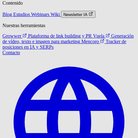
Contenido
Blog
Estudios
Webinars
Wiki
Newsletter IA
Nuestras herramientas
Growwer
Plataforma de link building y PR
Vuela
Generación
de vídeo, texto e imagen para marketing
Mencoro
Tracker de
posiciones en IA y SERPs
Contacto