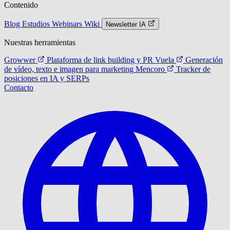
Contenido
Blog
Estudios
Webinars
Wiki
Newsletter IA
Nuestras herramientas
Growwer
Plataforma de link building y PR
Vuela
Generación
de vídeo, texto e imagen para marketing
Mencoro
Tracker de
posiciones en IA y SERPs
Contacto