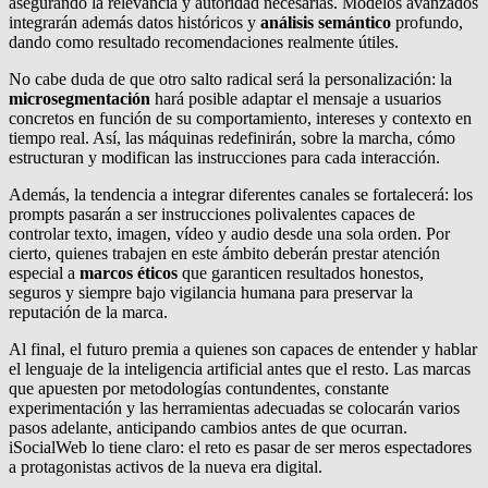
asegurando la relevancia y autoridad necesarias. Modelos avanzados
integrarán además datos históricos y
análisis semántico
profundo,
dando como resultado recomendaciones realmente útiles.
No cabe duda de que otro salto radical será la personalización: la
microsegmentación
hará posible adaptar el mensaje a usuarios
concretos en función de su comportamiento, intereses y contexto en
tiempo real. Así, las máquinas redefinirán, sobre la marcha, cómo
estructuran y modifican las instrucciones para cada interacción.
Además, la tendencia a integrar diferentes canales se fortalecerá: los
prompts pasarán a ser instrucciones polivalentes capaces de
controlar texto, imagen, vídeo y audio desde una sola orden. Por
cierto, quienes trabajen en este ámbito deberán prestar atención
especial a
marcos éticos
que garanticen resultados honestos,
seguros y siempre bajo vigilancia humana para preservar la
reputación de la marca.
Al final, el futuro premia a quienes son capaces de entender y hablar
el lenguaje de la inteligencia artificial antes que el resto. Las marcas
que apuesten por metodologías contundentes, constante
experimentación y las herramientas adecuadas se colocarán varios
pasos adelante, anticipando cambios antes de que ocurran.
iSocialWeb lo tiene claro: el reto es pasar de ser meros espectadores
a protagonistas activos de la nueva era digital.