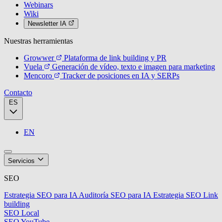
Webinars
Wiki
Newsletter IA
Nuestras herramientas
Growwer
Plataforma de link building y PR
Vuela
Generación de vídeo, texto e imagen para marketing
Mencoro
Tracker de posiciones en IA y SERPs
Contacto
ES
EN
Servicios
SEO
Estrategia SEO para IA
Auditoría SEO para IA
Estrategia SEO
Link
building
SEO Local
SEO YouTube