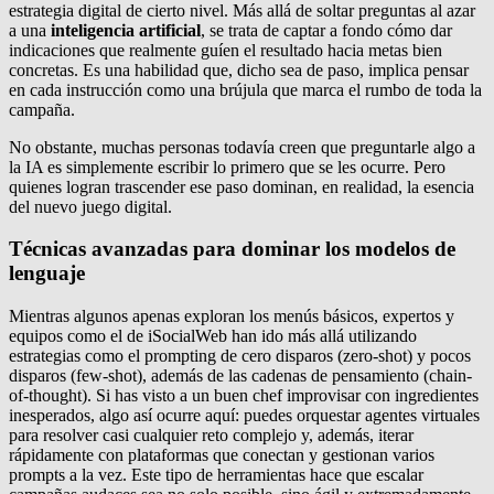
estrategia digital de cierto nivel. Más allá de soltar preguntas al azar
a una
inteligencia artificial
, se trata de captar a fondo cómo dar
indicaciones que realmente guíen el resultado hacia metas bien
concretas. Es una habilidad que, dicho sea de paso, implica pensar
en cada instrucción como una brújula que marca el rumbo de toda la
campaña.
No obstante, muchas personas todavía creen que preguntarle algo a
la IA es simplemente escribir lo primero que se les ocurre. Pero
quienes logran trascender ese paso dominan, en realidad, la esencia
del nuevo juego digital.
Técnicas avanzadas para dominar los modelos de
lenguaje
Mientras algunos apenas exploran los menús básicos, expertos y
equipos como el de iSocialWeb han ido más allá utilizando
estrategias como el prompting de cero disparos (zero-shot) y pocos
disparos (few-shot), además de las cadenas de pensamiento (chain-
of-thought). Si has visto a un buen chef improvisar con ingredientes
inesperados, algo así ocurre aquí: puedes orquestar agentes virtuales
para resolver casi cualquier reto complejo y, además, iterar
rápidamente con plataformas que conectan y gestionan varios
prompts a la vez. Este tipo de herramientas hace que escalar