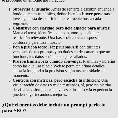
te propongo un enfoque muy práctico:
Supervisa al usuario:
Antes de sentarte a escribir, entiende a
fondo quién es tu público, define bien los
buyer personas
e
investiga hasta descubrir lo que realmente busca cada
segmento.
Construye con claridad pero deja espacio para ajustes:
Marca el tema, identifica contexto, tono, y cualquier
restricción relevante. Una base sólida evita respuestas
confusas y garantiza impacto.
Pon a prueba todo:
Haz
pruebas A/B
con distintas
versiones de tus prompts y no dudes en descartar lo que no
funcione; los datos serán tus mejores aliados.
Prueba frameworks cuando convenga:
Plantillas y librerías
como las que usa iSocialWeb te permiten afinar detalles,
ajusta la longitud o la precisión según tus necesidades del
momento.
Controla con métricas, pero escucha tu intuición:
Usa
visualización de datos y mide resultados, sí, pero no pierdas
de vista la visión general; a veces el instinto y la experiencia
pueden sugerir caminos mejores.
¿Qué elementos debe incluir un prompt perfecto
para SEO?