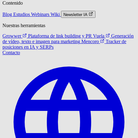
Contenido
Blog
Estudios
Webinars
Wiki
Newsletter IA
Nuestras herramientas
Growwer
Plataforma de link building y PR
Vuela
Generación
de vídeo, texto e imagen para marketing
Mencoro
Tracker de
posiciones en IA y SERPs
Contacto