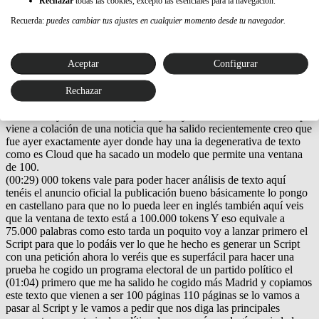
Rechazar
todas las cookies, excepto las esenciales para la navegación.
perderte:
Recuerda:
puedes cambiar tus ajustes en cualquier momento desde tu navegador.
Ver transcripción del video
Este contenido se genera a partir de la locución del audio por lo
Aceptar
Configurar
que puede contener errores.
(00:00) Muy buenas a todos y a todas y bienvenidos a un vídeo más
Rechazar
del canal de iSocialWeb en este vídeo os Traigo una cosa súper
interesante y además un Script muy muy sencillito vale a este Script
viene a colación de una noticia que ha salido recientemente creo que
fue ayer exactamente ayer donde hay una ia degenerativa de texto
como es Cloud que ha sacado un modelo que permite una ventana
de 100.
(00:29) 000 tokens vale para poder hacer análisis de texto aquí
tenéis el anuncio oficial la publicación bueno básicamente lo pongo
en castellano para que no lo pueda leer en inglés también aquí veis
que la ventana de texto está a 100.000 tokens Y eso equivale a
75.000 palabras como esto tarda un poquito voy a lanzar primero el
Script para que lo podáis ver lo que he hecho es generar un Script
con una petición ahora lo veréis que es superfácil para hacer una
prueba he cogido un programa electoral de un partido político el
(01:04) primero que me ha salido he cogido más Madrid y copiamos
este texto que vienen a ser 100 páginas 110 páginas se lo vamos a
pasar al Script y le vamos a pedir que nos diga las principales