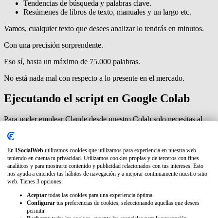
Tendencias de búsqueda y palabras clave.
Resúmenes de libros de texto, manuales y un largo etc.
Vamos, cualquier texto que desees analizar lo tendrás en minutos.
Con una precisión sorprendente.
Eso sí, hasta un máximo de 75.000 palabras.
No está nada mal con respecto a lo presente en el mercado.
Ejecutando el script en Google Colab
Para poder emplear Claude desde nuestro Colab solo necesitas al
margen de la API Key:
Copiar y pegar el texto a analizar en la zona asignada para
En
ISocialWeb
utilizamos cookies que utilizamos para experiencia en nuestra web
ello
teniendo en cuenta tu privacidad. Utilizamos cookies propias y de terceros con fines
Adaptar nuestro prompt según lo que quieras obtener.
analíticos y para mostrarte contenido y publicidad relacionados con tus intereses. Esto
E Instalar las dependencias necesarias
nos ayuda a entender tus hábitos de navegación y a mejorar continuamente nuestro sitio
web. Tienes 3 opciones:
Es así de sencillo.
Aceptar
todas las cookies para una experiencia óptima.
Configurar
tus preferencias de cookies, seleccionando aquellas que desees
Si eres nuevo en esto de usar Colab nuestro compañero
Álvaro Peña
permitir.
de Luna
te ha preparado un videotutorial de 4 minutos para no