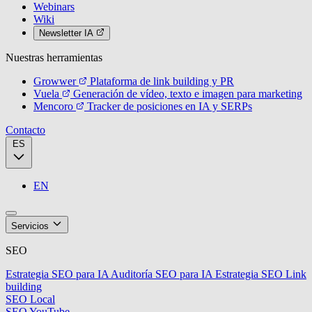
Webinars
Wiki
Newsletter IA
Nuestras herramientas
Growwer
Plataforma de link building y PR
Vuela
Generación de vídeo, texto e imagen para marketing
Mencoro
Tracker de posiciones en IA y SERPs
Contacto
ES
EN
Servicios
SEO
Estrategia SEO para IA
Auditoría SEO para IA
Estrategia SEO
Link
building
SEO Local
SEO YouTube