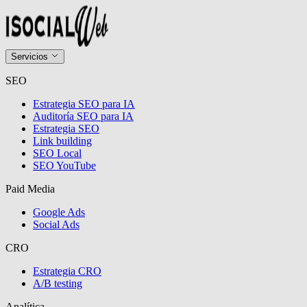
Servicios
SEO
Estrategia SEO para IA
Auditoría SEO para IA
Estrategia SEO
Link building
SEO Local
SEO YouTube
Paid Media
Google Ads
Social Ads
CRO
Estrategia CRO
A/B testing
Analítica