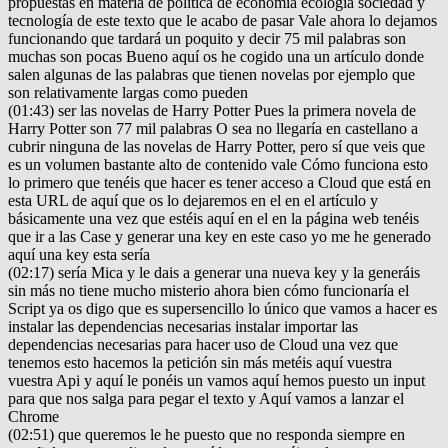
propuestas en materia de política de economía ecología sociedad y
tecnología de este texto que le acabo de pasar Vale ahora lo dejamos
funcionando que tardará un poquito y decir 75 mil palabras son
muchas son pocas Bueno aquí os he cogido una un artículo donde
salen algunas de las palabras que tienen novelas por ejemplo que
son relativamente largas como pueden
(01:43) ser las novelas de Harry Potter Pues la primera novela de
Harry Potter son 77 mil palabras O sea no llegaría en castellano a
cubrir ninguna de las novelas de Harry Potter, pero sí que veis que
es un volumen bastante alto de contenido vale Cómo funciona esto
lo primero que tenéis que hacer es tener acceso a Cloud que está en
esta URL de aquí que os lo dejaremos en el en el artículo y
básicamente una vez que estéis aquí en el en la página web tenéis
que ir a las Case y generar una key en este caso yo me he generado
aquí una key esta sería
(02:17) sería Mica y le dais a generar una nueva key y la generáis
sin más no tiene mucho misterio ahora bien cómo funcionaría el
Script ya os digo que es supersencillo lo único que vamos a hacer es
instalar las dependencias necesarias instalar importar las
dependencias necesarias para hacer uso de Cloud una vez que
tenemos esto hacemos la petición sin más metéis aquí vuestra
vuestra Api y aquí le ponéis un vamos aquí hemos puesto un input
para que nos salga para pegar el texto y Aquí vamos a lanzar el
Chrome
(02:51) que queremos le he puesto que no responda siempre en