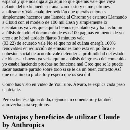
español y que nos diga algo aquí lo que queráis vale que vaya
delante del texto puede ser analízame esto y dame patrones
analízame x Vale cualquier petición que queráis entonces
simplemente hacemos una llamada al Chrome ya estamos Llamando
a Cloud con el modelo de 100 mil Cash y simplemente lo
ejecutamos ya veis que aquí lo hemos ejecutado ya y ha hecho un
análisis de todo el documento de esas 100 páginas en menos de yo
creo que habrá tardado fijaros 3 minutos vale
(03:22) de acuerdo vale No sé que no sé cuánta energía 100%
renovables en reducción de emisiones todo esto en política de
cohesión social de acuerdo vale defender la profundidad del estado
de bienestar bueno ya veis aquí un análisis del grueso del contenido
yo estaba haciendo pruebas no funciona mal Creo que se le puede
sacar bastante partido sobre todo si se le da un buen contexto Así
que os animo a probarlo y espero que os sea útil
Como has visto en video de YouTube, Álvaro, te explica cada paso
en detalle.
Pero si tienes alguna duda, déjanos un comentario y también
aprovecha para seguirnos.
Ventajas y beneficios de utilizar Claude
by Anthropics