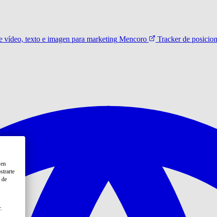
 vídeo, texto e imagen para marketing
Mencoro
Tracker de posicio
 en
strarte
 de
.