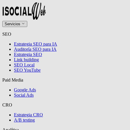
Servicios
SEO
Estrategia SEO para IA
Auditoría SEO para IA
Estrategia SEO
Link building
SEO Local
SEO YouTube
Paid Media
Google Ads
Social Ads
CRO
Estrategia CRO
A/B testing
Analítica