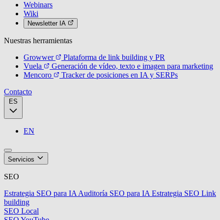
Webinars
Wiki
Newsletter IA
Nuestras herramientas
Growwer
Plataforma de link building y PR
Vuela
Generación de vídeo, texto e imagen para marketing
Mencoro
Tracker de posiciones en IA y SERPs
Contacto
ES
EN
Servicios
SEO
Estrategia SEO para IA
Auditoría SEO para IA
Estrategia SEO
Link
building
SEO Local
SEO YouTube