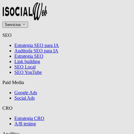
Servicios
SEO
Estrategia SEO para IA
Auditoría SEO para IA
Estrategia SEO
Link building
SEO Local
SEO YouTube
Paid Media
Google Ads
Social Ads
CRO
Estrategia CRO
A/B testing
Analítica