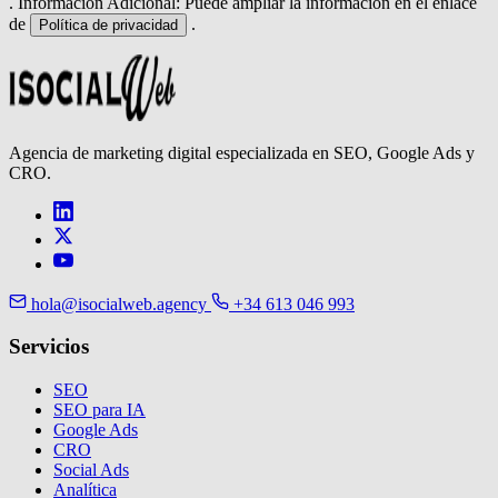
. Información Adicional: Puede ampliar la información en el enlace
de
.
Política de privacidad
Agencia de marketing digital especializada en SEO, Google Ads y
CRO.
hola@isocialweb.agency
+34 613 046 993
Servicios
SEO
SEO para IA
Google Ads
CRO
Social Ads
Analítica