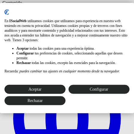
Contenido
Blog
Estudios
Webinars
Wiki
Newsletter IA
En
ISocialWeb
utilizamos cookies que utilizamos para experiencia en nuestra web
Nuestras herramientas
teniendo en cuenta tu privacidad. Utilizamos cookies propias y de terceros con fines
analíticos y para mostrarte contenido y publicidad relacionados con tus intereses. Esto
Growwer
Plataforma de link building y PR
Vuela
Generación
nos ayuda a entender tus hábitos de navegación y a mejorar continuamente nuestro sitio
de vídeo, texto e imagen para marketing
web. Tienes 3 opciones:
Mencoro
Tracker de
posiciones en IA y SERPs
Aceptar
todas las cookies para una experiencia óptima.
Contacto
Configurar
tus preferencias de cookies, seleccionando aquellas que desees
permitir.
Rechazar
todas las cookies, excepto las esenciales para la navegación.
Recuerda:
puedes cambiar tus ajustes en cualquier momento desde tu navegador.
Aceptar
Configurar
Rechazar