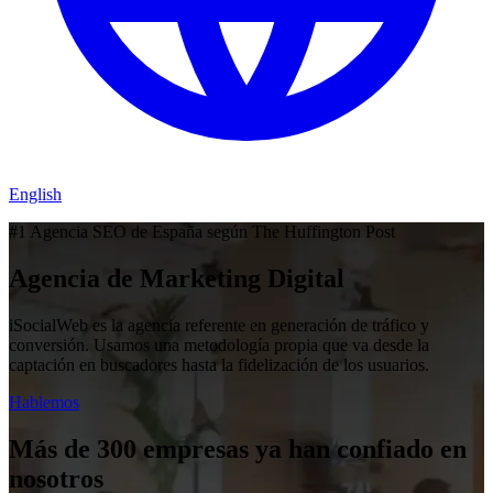
English
#1 Agencia SEO de España según The Huffington Post
Agencia de Marketing Digital
iSocialWeb es la agencia referente en generación de tráfico y
conversión. Usamos una metodología propia que va desde la
captación en buscadores hasta la fidelización de los usuarios.
Hablemos
Más de 300 empresas ya han confiado en
nosotros