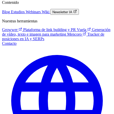
Contenido
Blog
Estudios
Webinars
Wiki
Newsletter IA
Nuestras herramientas
Growwer
Plataforma de link building y PR
Vuela
Generación
de vídeo, texto e imagen para marketing
Mencoro
Tracker de
posiciones en IA y SERPs
Contacto