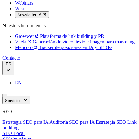
Webinars
Wiki
Newsletter IA
Nuestras herramientas
Growwer
Plataforma de link building y PR
Vuela
Generación de vídeo, texto e imagen para marketing
Mencoro
Tracker de posiciones en IA y SERPs
Contacto
ES
EN
Servicios
SEO
Estrategia SEO para IA
Auditoría SEO para IA
Estrategia SEO
Link
building
SEO Local
SEO YouTube