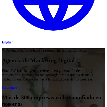
English
#1 Agencia SEO de España según The Huffington Post
Agencia de Marketing Digital
iSocialWeb es la agencia referente en generación de tráfico y
conversión. Usamos una metodología propia que va desde la
captación en buscadores hasta la fidelización de los usuarios.
Hablemos
Más de 300 empresas ya han confiado en
nosotros