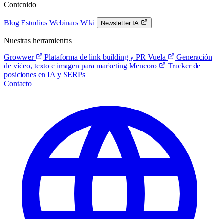
Contenido
Blog
Estudios
Webinars
Wiki
Newsletter IA
Nuestras herramientas
Growwer
Plataforma de link building y PR
Vuela
Generación
de vídeo, texto e imagen para marketing
Mencoro
Tracker de
posiciones en IA y SERPs
Contacto