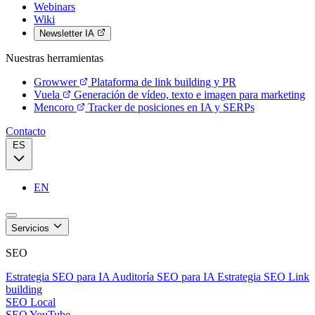
Webinars
Wiki
Newsletter IA
Nuestras herramientas
Growwer
Plataforma de link building y PR
Vuela
Generación de vídeo, texto e imagen para marketing
Mencoro
Tracker de posiciones en IA y SERPs
Contacto
ES
EN
Servicios
SEO
Estrategia SEO para IA
Auditoría SEO para IA
Estrategia SEO
Link
building
SEO Local
SEO YouTube